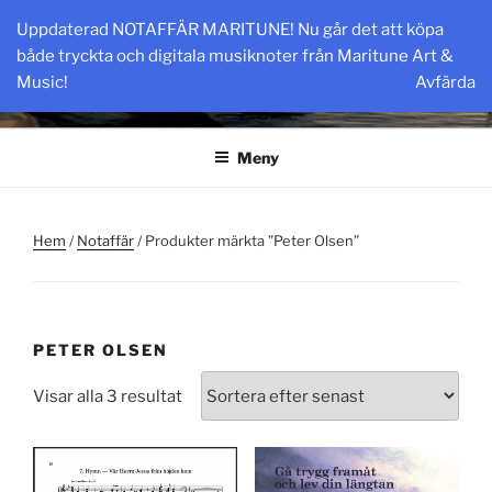
Hoppa
Uppdaterad NOTAFFÄR MARITUNE! Nu går det att köpa
till
MARITUNE.COM
både tryckta och digitala musiknoter från Maritune Art &
innehåll
Maritune Art & Music
Music!
Avfärda
Meny
Hem
/
Notaffär
/ Produkter märkta ”Peter Olsen”
PETER OLSEN
Sortera
Visar alla 3 resultat
efter
senaste