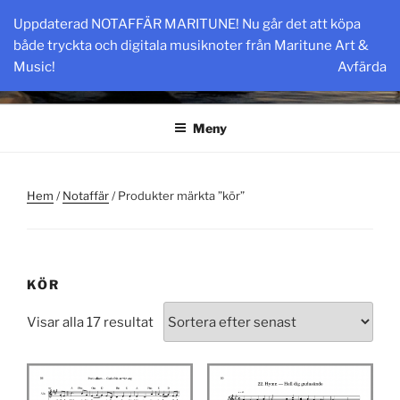
Hoppa
Uppdaterad NOTAFFÄR MARITUNE! Nu går det att köpa
till
MARITUNE.COM
både tryckta och digitala musiknoter från Maritune Art &
innehåll
Maritune Art & Music
Music!
Avfärda
Meny
Hem
/
Notaffär
/ Produkter märkta ”kör”
KÖR
Sortera
Visar alla 17 resultat
efter
senaste