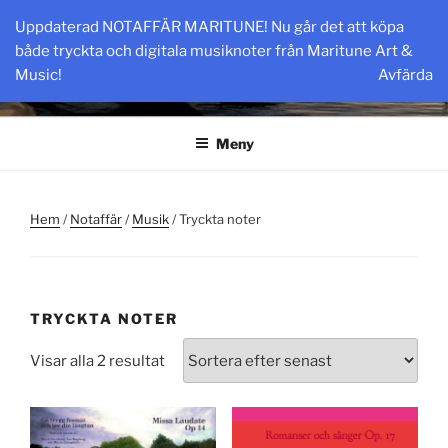
Hoppa
Uppdaterad NOTAFFÄR MARITUNE! Nu går det att köpa
till
MARITUNE.COM
både tryckta och digitala musiknoter från Maritune Art &
innehåll
Maritune Art & Music
Music!
Avfärda
Meny
Hem
/
Notaffär
/
Musik
/ Tryckta noter
TRYCKTA NOTER
Sortera
Visar alla 2 resultat
efter
senaste