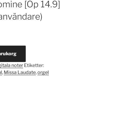
nomine [Op 14.9]
n användare)
varukorg
itala noter
Etiketter:
l
,
Missa Laudate
,
orgel