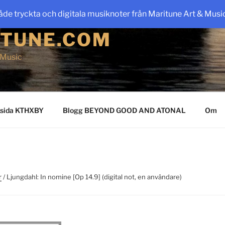
 tryckta och digitala musiknoter från Maritune Art & Musi
TUNE.COM
 Music
sida KTHXBY
Blogg BEYOND GOOD AND ATONAL
Om
r
/ Ljungdahl: In nomine [Op 14.9] (digital not, en användare)