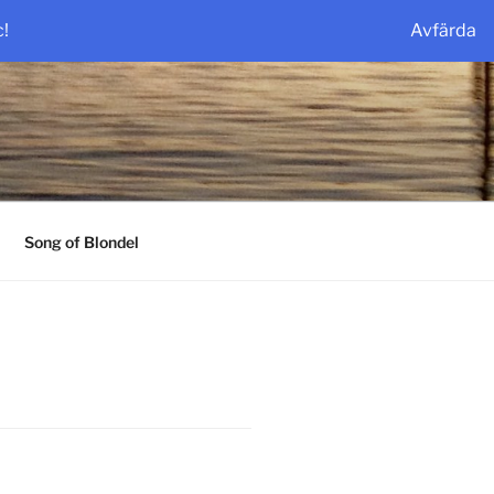
c!
Avfärda
Song of Blondel