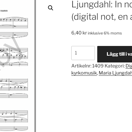
Ljungdahl: In 
(digital not, e
6,40
kr
inklusive 6% moms
Ljungdahl:
Lägg till i 
In
nomine
Artikelnr:
1409
Kategori:
Dig
[Op
kyrkomusik
,
Maria Ljungdah
14.9]
(digital
not,
en
användare)
mängd