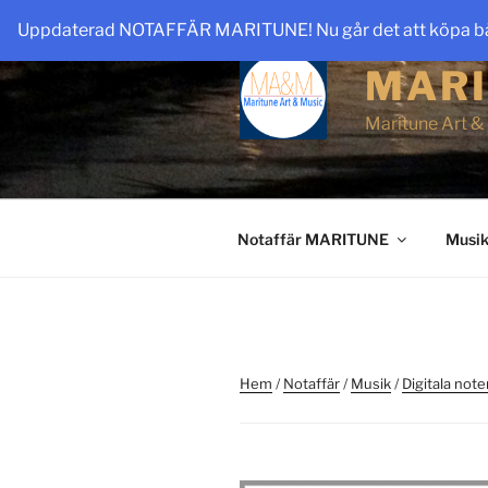
Hoppa
Uppdaterad NOTAFFÄR MARITUNE! Nu går det att köpa både
till
innehåll
MARI
Maritune Art &
Notaffär MARITUNE
Musik
Hem
/
Notaffär
/
Musik
/
Digitala note